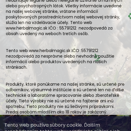
neobhajuje legálne alebo nelegálne užívanie omamných
alebo psychotropných látok. Všetky informácie uvedené
na našej webovej stránke, vrátane informácií
poskytovaných prostredníctvom našej webovej stránky,
slúžia len na vzdelávacie účely. Tento web
www.herbalmagic.sk IČO : 55791212
nezodpovedá za
obsah uvedený na weboch tretích osôb.
Tento web www.herbalmagic.sk IČO :55791212
🌿
nezodpovedá za nesprávne alebo nevhodné použitie
informácií alebo produktov uvedených na našich
stránkach.
Produkty, ktoré ponúkame na našej stránke, sú určené pre
odborníkov, výskumné inštitúcie a sú určené len na ďalšie
technické a laboratórne spracovanie alebo zberateľské
účely. Tieto výrobky nie sú určené na fajčenie ani inú
spotrebu. Tieto produkty nie sú liečivými prípravkami.
Predaj osobám mladším ako 18 rokov je zakázaný.
Z
Tento web používa súbory cookie. Ďalším