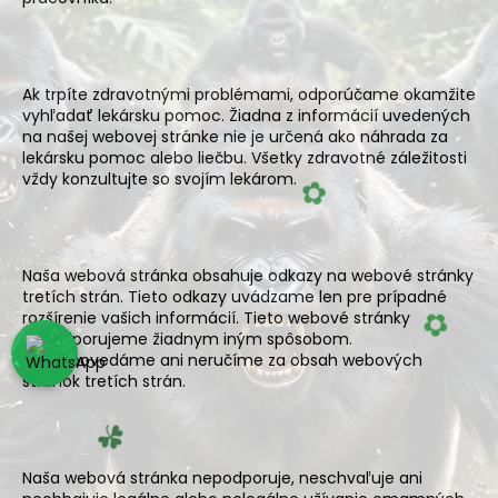
á
j
s
Ak trpíte zdravotnými problémami, odporúčame okamžite
ť
vyhľadať lekársku pomoc. Žiadna z informácií uvedených
na našej webovej stránke nie je určená ako náhrada za
?
lekársku pomoc alebo liečbu. Všetky zdravotné záležitosti
✿
vždy konzultujte so svojím lekárom.
HĽADAŤ
Naša webová stránka obsahuje odkazy na webové stránky
tretích strán. Tieto odkazy uvádzame len pre prípadné
rozšírenie vašich informácií. Tieto webové stránky
nepodporujeme žiadnym iným spôsobom.
✿
Nezodpovedáme ani neručíme za obsah webových
stránok tretích strán.
☘️
Naša webová stránka nepodporuje, neschvaľuje ani