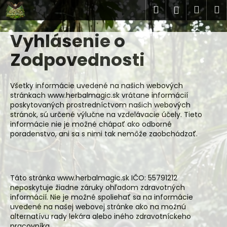
K
Prejsť
Hľadať
Náku
M
Prihlásen
na
o
obsah
Späť
Späť
košík
š
Vyhlásenie o
í
Č
Zodpovednosti
k
o
p
Všetky informácie uvedené na našich webových
o
stránkach www.herbalmagic.sk vrátane informácií
poskytovaných prostredníctvom našich webových
t
stránok, sú určené výlučne na vzdelávacie účely. Tieto
r
informácie nie je možné chápať ako odborné
e
poradenstvo, ani sa s nimi tak nemôže zaobchádzať.
b
u
j
Táto stránka www.herbalmagic.sk IČO: 55791212
e
neposkytuje žiadne záruky ohľadom zdravotných
informácií. Nie je možné spoliehať sa na informácie
t
uvedené na našej webovej stránke ako na možnú
e
alternatívu rady lekára alebo iného zdravotníckeho
n
pracovníka.