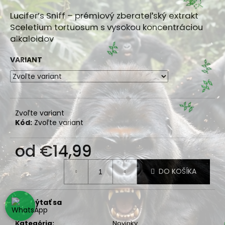
🍃
á
Lucifer’s Sniff – prémiový zberateľský extrakt
j
Sceletium tortuosum s vysokou koncentráciou
s
alkaloidov
🌿
ť
🌿
VARIANT
?
🌿
🌿
Zvoľte variant
HĽADAŤ
Kód:
Zvoľte variant
od
€14,99
Jednotková
DO KOŠÍKA
cena:
Opýtať sa
Kategória
:
Novinky