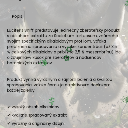
Popis
Lucifer’s Sniff predstavuje jedinečný zberateľský produkt
s obsahom extraktu zo Sceletium tortuosum, známeho
svojím špecifickým alkaloidovým profilom. Vďaka
✿
precíznemu spracovaniu a vysokej koncentrácii (až 3,5
% celkových alkaloidov a približne 2,5 % mesembrínu) ide
o zaujímavý kúsok pre zberateľov a nadšencov
🍃
✿
botanických extraktov.
Produkt vyniká výrazným dizajnom balenia a kvalitou
spracovania, vďaka čomu je atraktívnym doplnkom
🌿
každej zbierky.

✔ vysoký obsah alkaloidov
✔ kvalitne spracovaný extrakt
✔ výrazný a originálny dizajn